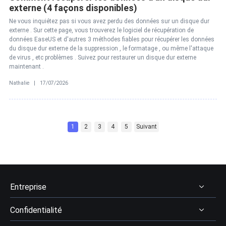
externe (4 façons disponibles)
Ne vous inquiétez pas si vous avez perdu des données sur un disque dur
externe . Sur cette page, vous trouverez le logiciel de récupération de
données EaseUS et d'autres 3 méthodes fiables pour récupérer les données
du disque dur externe de la suppression , le formatage , ou même l'attaque
de virus , etc problèmes . Suivez pour restaurer un disque dur externe
maintenant .
Nathalie | 17/07/2026
1
2
3
4
5
Suivant
Entreprise
Confidentialité
À Propos