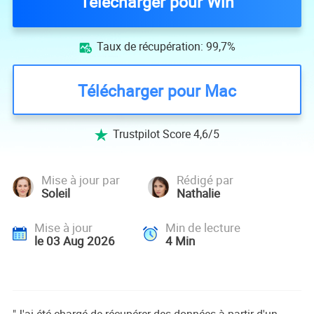
Télécharger pour Win
Taux de récupération: 99,7%

Télécharger pour Mac
Trustpilot Score 4,6/5

Mise à jour par
Rédigé par
Soleil
Nathalie
Mise à jour
Min de lecture
le 03 Aug 2026
4
Min
"J'ai été chargé de récupérer des données à partir d'un