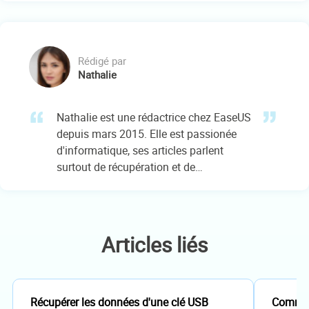
sauvegarde des données.…
Rédigé par
Nathalie
Nathalie est une rédactrice chez EaseUS
depuis mars 2015. Elle est passionée
d'informatique, ses articles parlent
surtout de récupération et de
sauvegarde de données, elle aime aussi
faire des vidéos! Si vous avez des
propositions d'articles à elle soumettre,
vous pouvez lui contacter par Facebook
Articles liés
ou Twitter, à bientôt!…
Récupérer les données d'une clé USB
Comment