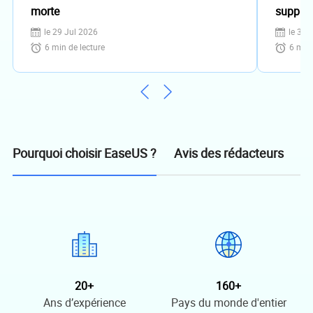
morte
supprim
le 29 Jul 2026
le 31 
6
min de lecture
6
min 
Avis des rédacteurs
Pourquoi choisir EaseUS ?
20+
160+
Ans d’expérience
Pays du monde d'entier