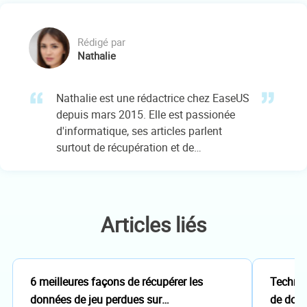
francophones, les accompagnant dans
la sauvegarde et la restauration de leurs
fichiers essentiels.…
Rédigé par
Nathalie
Nathalie est une rédactrice chez EaseUS
depuis mars 2015. Elle est passionée
d'informatique, ses articles parlent
surtout de récupération et de
sauvegarde de données, elle aime aussi
faire des vidéos! Si vous avez des
propositions d'articles à elle soumettre,
vous pouvez lui contacter par Facebook
Articles liés
ou Twitter, à bientôt!…
6 meilleures façons de récupérer les
Technic
données de jeu perdues sur
de donn