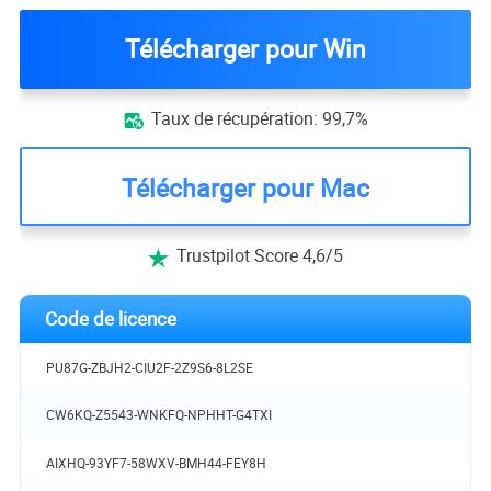
Télécharger pour Win
Taux de récupération: 99,7%

Télécharger pour Mac
Trustpilot Score 4,6/5

Code de licence
PU87G-ZBJH2-CIU2F-2Z9S6-8L2SE
CW6KQ-Z5543-WNKFQ-NPHHT-G4TXI
AIXHQ-93YF7-58WXV-BMH44-FEY8H