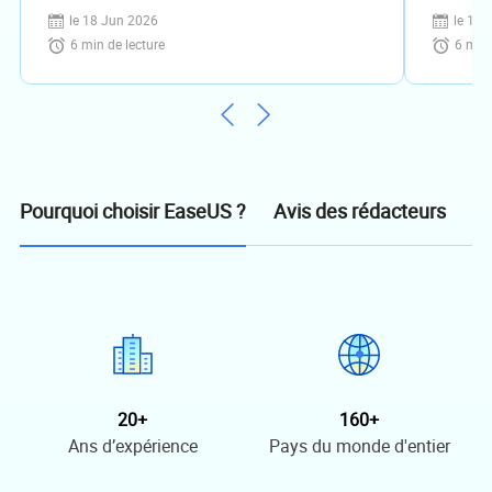
PC/Steam/PS4
licence
le 18 Jun 2026
le 18 
6
min de lecture
6
min 
Avis des rédacteurs
Pourquoi choisir EaseUS ?
20+
160+
Ans d’expérience
Pays du monde d'entier