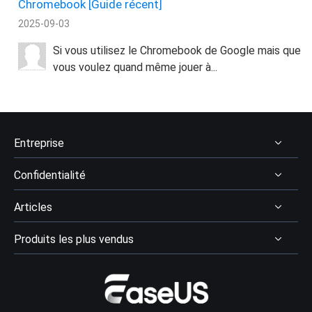
Chromebook [Guide récent]
2025-09-03
Si vous utilisez le Chromebook de Google mais que
vous voulez quand même jouer à...
Entreprise
Confidentialité
À Propos
Articles
Avis & récompenses
Désinstaller
Contactez EaseUS
Produits les plus vendus
Politique de remboursement
Récupération des données
Revendeur
Politique de confidentialité
Avis logiciel récupération données
Data Recovery Wizard Pro
Affiliation
Contrat de licence
Gestion de partition
Data Recovery Wizard for Mac Pro