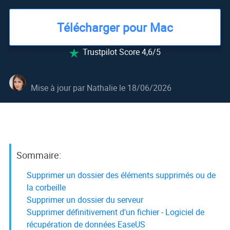
Télécharger pour Mac
Trustpilot Score 4,6/5

Mise à jour par
Nathalie
le 18/06/2026
Sommaire:
Supprimer un dossier des éléments supprimés ou de
la corbeille
Supprimer un dossier du serveur
Supprimer définitivement d'un fichier - Logiciel de
récupération de données EaseUS