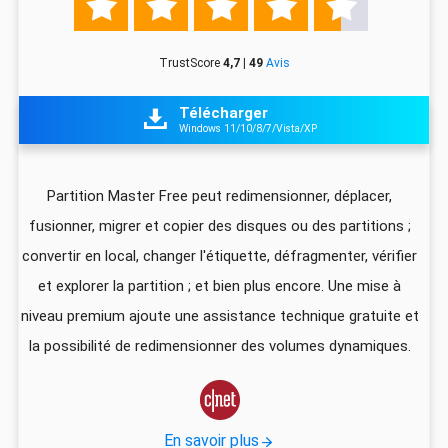





TrustScore
4,7 | 49
Avis
Télécharger

Windows 11/10/8/7/Vista/XP
z
Partition Master Free peut redimensionner, déplacer,
I
fusionner, migrer et copier des disques ou des partitions ;
ali
convertir en local, changer l'étiquette, défragmenter, vérifier
pa
que
et explorer la partition ; et bien plus encore. Une mise à
foi
niveau premium ajoute une assistance technique gratuite et
US
la possibilité de redimensionner des volumes dynamiques.
d
vec

En savoir plus