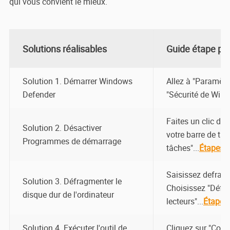
qui vous convient le mieux.
Solutions réalisables
Guide étape pa
Solution 1. Démarrer Windows
Allez à "Paramètre
Defender
"Sécurité de Wind
Faites un clic dro
Solution 2. Désactiver
votre barre de tâ
Programmes de démarrage
tâches"...
Étapes 
Saisissez defrag 
Solution 3. Défragmenter le
Choisissez "Défra
disque dur de l'ordinateur
lecteurs"...
Étapes
Solution 4. Exécuter l'outil de
Cliquez sur "Com