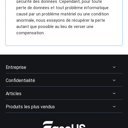
sécurité des données. Cependant, pour toute
perte de données et tout problème informatique
causé par un problème matériel ou une condition
anormale, nous essayons de récupérer la perte
autant que possible au lieu de verser une
compensation.
Entreprise
Confidentialité
À Propos
Articles
Avis & récompenses
Désinstaller
Contactez EaseUS
Produits les plus vendus
Politique de remboursement
Récupération des données
Revendeur
Politique de confidentialité
Avis logiciel récupération données
Data Recovery Wizard Pro
Affiliation