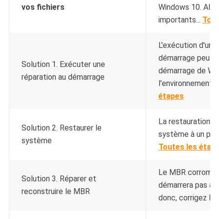
vos fichiers
Windows 10. Alors
importants...
Tout
L'exécution d'une
démarrage peut a
Solution 1. Exécuter une
démarrage de Wi
réparation au démarrage
l'environnement d
étapes
La restauration d
Solution 2. Restaurer le
système à un point
système
Toutes les étap
Le MBR corrompu f
Solution 3. Réparer et
démarrera pas apr
reconstruire le MBR
donc, corrigez le