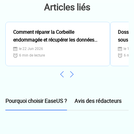
vous pouvez lui contacter par Facebook
Articles liés
ou Twitter, à bientôt!…
Comment réparer la Corbeille
Dossie
endommagée et récupérer les données
sous W
perdues sous Windows 10?
le 22 Jun 2026
le 18 
6
min de lecture
6
min 
Avis des rédacteurs
Pourquoi choisir EaseUS ?