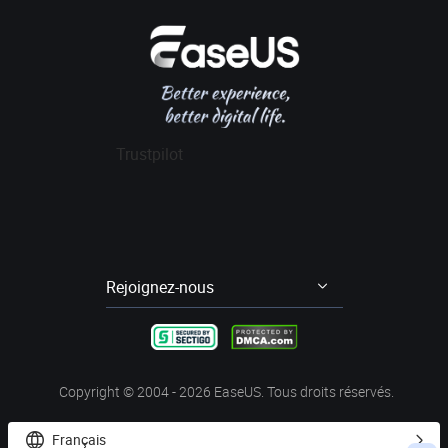
Revendeur
Politique de confidentialité
Avis logiciel récupération données
Data Recovery Wizard Pro
Affiliation
Contrat de licence
Gestion de partition
Data Recovery Wizard for Mac Pro
Mon compte
Conditions générales
Sauvegarde & Restauration
Partition Master Pro
Remise aux étudiants
Cloner disque dur
Disk Copy
Trustpilot
Transfert entre PCs
Todo PCTrans Pro
Enregistrement d'écran
RecExperts
Video Downloader
EaseUS Video Downloader
Rejoignez-nous




Copyright ©
2004 - 2026
EaseUS. Tous droits réservés.
Français

