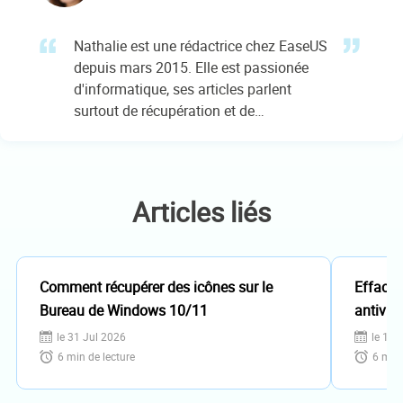
Nathalie est une rédactrice chez EaseUS
depuis mars 2015. Elle est passionée
d'informatique, ses articles parlent
surtout de récupération et de
sauvegarde de données, elle aime aussi
faire des vidéos! Si vous avez des
propositions d'articles à elle soumettre,
vous pouvez lui contacter par Facebook
Articles liés
ou Twitter, à bientôt!…
Comment récupérer des icônes sur le
Effacer
Bureau de Windows 10/11
antivir
le 31 Jul 2026
le 18 
6
min de lecture
6
min 