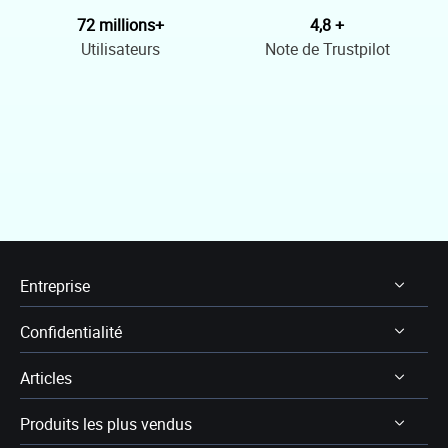
72 millions+
4,8 +
Utilisateurs
Note de Trustpilot
Entreprise
Confidentialité
À Propos
Articles
Avis & récompenses
Désinstaller
Contactez EaseUS
Produits les plus vendus
Politique de remboursement
Récupération des données