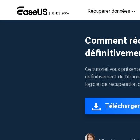
Récupérer données
D
Comment réc
R
définitivem
D
R
Ce tutoriel vous présen
définitivement de l'iPho
M
logiciel de récupération
R
P
Télécharger
R
F
Ré