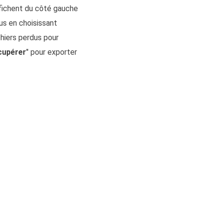
ffichent du côté gauche
us en choisissant
chiers perdus pour
cupérer
" pour exporter