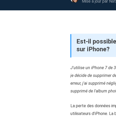
Mise à jour par
Nat
Autres pr
D
S
E
Re
Est-il possib
E
sur iPhone?
R
M
J'utilise un iPhone 7 de 
R
je décide de supprimer de
erreur, j'ai supprimé nég
supprimé de l'album photo
La perte des données imp
utilisateurs d’iPhone. L