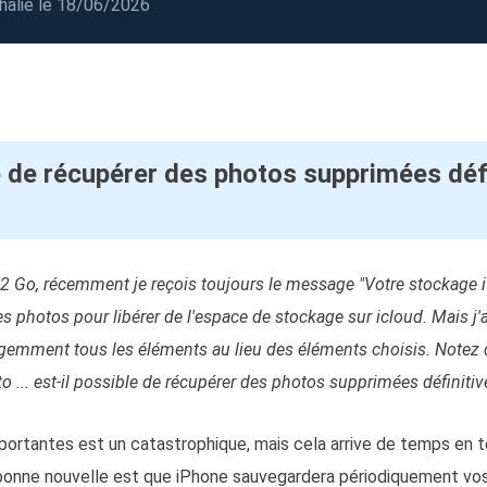
halie
le 18/06/2026
oduits de récupération
ata Recovery Services
Déploiem
ervices experts de récupération de données
Déploiemen
xchange Recovery
MSPs Service
staurer&réparer le fichier EDB
MSP Ser
le de récupérer des photos supprimées déf
Service d
mail Recovery
écupérer des e-mails Outlook
S SQL Recovery
32 Go, récemment je reçois toujours le message "Votre stockage i
écupérer la base de données MS SQL
s photos pour libérer de l'espace de stockage sur icloud. Mais j'
ligemment tous les éléments au lieu des éléments choisis. Notez q
 ... est-il possible de récupérer des photos supprimées définiti
ortantes est un catastrophique, mais cela arrive de temps en 
a bonne nouvelle est que iPhone sauvegardera périodiquement vo