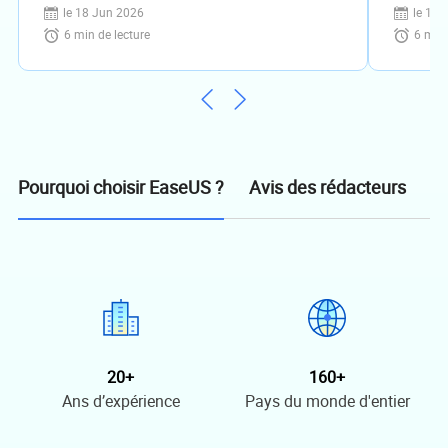
récupération de données ASUS
enregis
le 18 Jun 2026
le 18 
6
min de lecture
6
min 
Avis des rédacteurs
Pourquoi choisir EaseUS ?
20+
160+
Ans d’expérience
Pays du monde d'entier