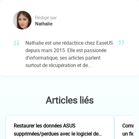
son expertise approfondie.…
Rédigé par
Nathalie
Nathalie est une rédactrice chez EaseUS
depuis mars 2015. Elle est passionée
d'informatique, ses articles parlent
surtout de récupération et de
sauvegarde de données, elle aime aussi
faire des vidéos! Si vous avez des
propositions d'articles à elle soumettre,
vous pouvez lui contacter par Facebook
Articles liés
ou Twitter, à bientôt!…
Restaurer les données ASUS
Comment
supprimées/perdues avec le logiciel de
un fichi