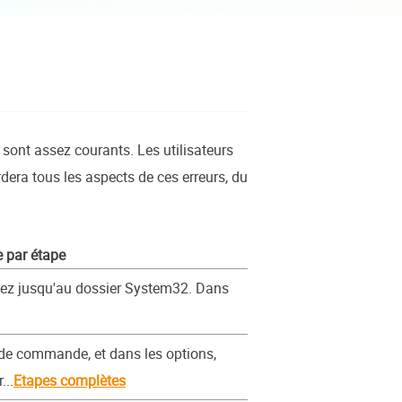
EaseUS VoiceWave
Changer de voix en temps réel
ent du système
t intelligent de Windows
Outils d'IA
Vocal Remover (Online)
Supprimer les voix en ligne gratuitement
ice
 sont assez courants. Les utilisateurs
e marque blanche EaseUS Todo Backup
dera tous les aspects de ces erreurs, du
 par étape
guez jusqu'au dossier System32. Dans
e de commande, et dans les options,
...
Etapes complètes