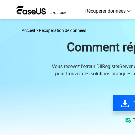
Récupérer données
Accueil
>
Récupération de données
D
R
Comment répa
D
R
Vous recevez l'erreur DllRegisterServer
pour trouver des solutions pratiques a
M
R
P
R
F
T

R