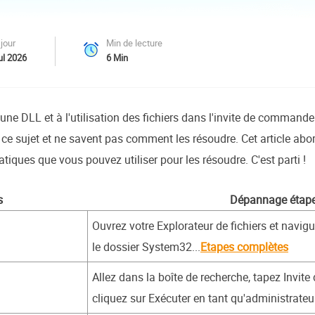
oduits de récupération
ata Recovery Services
Déploiem
jour
Min de lecture
ervices experts de récupération de données
Déploiemen
ul 2026
6
Min
MSPs Service
xchange Recovery
estaurer&réparer le fichier EDB
MSP Serv
une DLL et à l'utilisation des fichiers dans l'invite de commande
Service d
mail Recovery
 ce sujet et ne savent pas comment les résoudre. Cet article abor
écupérer des e-mails Outlook
ratiques que vous pouvez utiliser pour les résoudre. C'est parti !
S SQL Recovery
écupérer la base de données MS SQL
s
Dépannage étape
Ouvrez votre Explorateur de fichiers et navi
le dossier System32...
Etapes complètes
Allez dans la boîte de recherche, tapez Invit
cliquez sur Exécuter en tant qu'administrateur