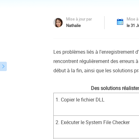
Autres pr
D
Mise à jour par
Mise à 
S
Nathalie
le 31 J
E
R
Les problèmes liés à l'enregistrement d'
E
rencontrent régulièrement des erreurs à
R

début à la fin, ainsi que les solutions p
M
R
Des solutions réaliste
1. Copier le fichier DLL
2. Exécuter le System File Checker