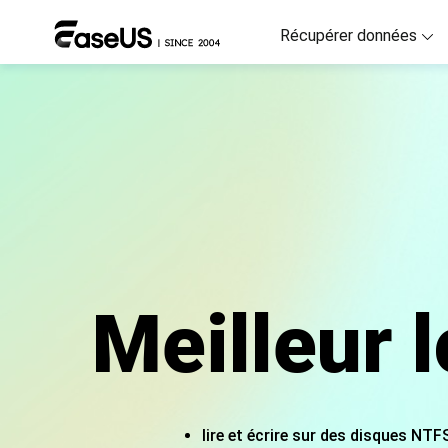
Récupérer données
D
R
D
R
M
R
Meilleur 
P
R
F
Ré
lire et écrire sur des disques N