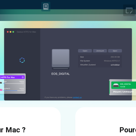
ur Mac ?
Pourq