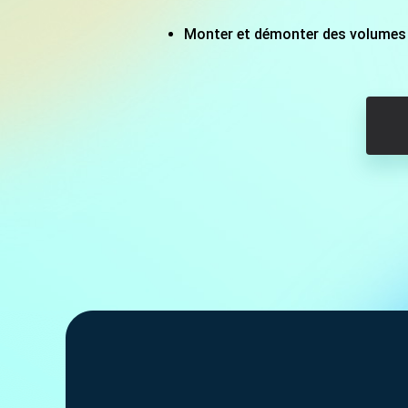
Autres pr
Monter et démonter des volumes
D
S
E
Re
E
R
M
R