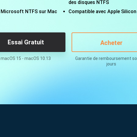
oduits de récupération
des disques NTFS
 Microsoft NTFS sur Mac
Compatible avec Apple Silico
ata Recovery Services
Déploiem
ervices experts de récupération de données
Déploiemen
xchange Recovery
MSPs Service
staurer&réparer le fichier EDB
Essai Gratuit
Acheter
MSP Ser
Service d
mail Recovery
macOS 15 - macOS 10.13
Garantie de remboursement so
écupérer des e-mails Outlook
jours
S SQL Recovery
écupérer la base de données MS SQL