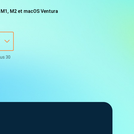
EaseUS VoiceWave
Changer de voix en temps réel
n M1, M2 et macOS Ventura
ent du système
t intelligent de Windows
Outils d'IA
Vocal Remover (Online)
Supprimer les voix en ligne gratuitement
vice
e marque blanche EaseUS Todo Backup
us 30