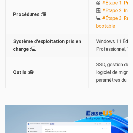
📖
#Étape 1. Prép
🪟
#Étape 2. Inst
Procédures :🔢
💻
#Étape 3. Ren
bootable
Système d'exploitation pris en
Windows 11 Éditi
charge :💻
Professionnel, W
SSD, gestion des 
Outils :🧰
logiciel de migra
paramètres du B