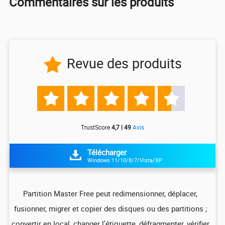
Commentaires sur les produits
Revue des produits






TrustScore
4,7 | 49
Avis
Télécharger

Windows 11/10/8/7/Vista/XP
z
Partition Master Free peut redimensionner, déplacer,
I
fusionner, migrer et copier des disques ou des partitions ;
ali
convertir en local, changer l'étiquette, défragmenter, vérifier
pa