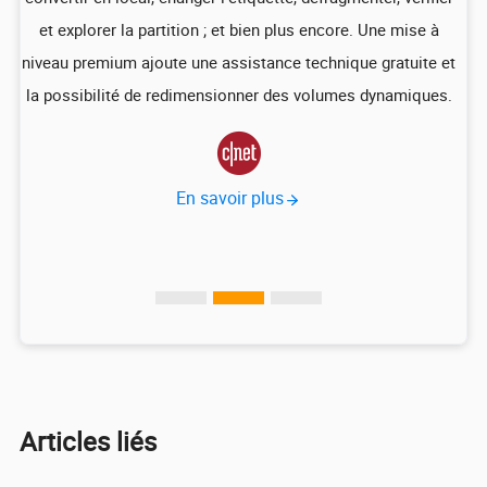
que
et explorer la partition ; et bien plus encore. Une mise à
niveau premium ajoute une assistance technique gratuite et
p
US
la possibilité de redimensionner des volumes dynamiques.
d
vec

En savoir plus
Articles liés