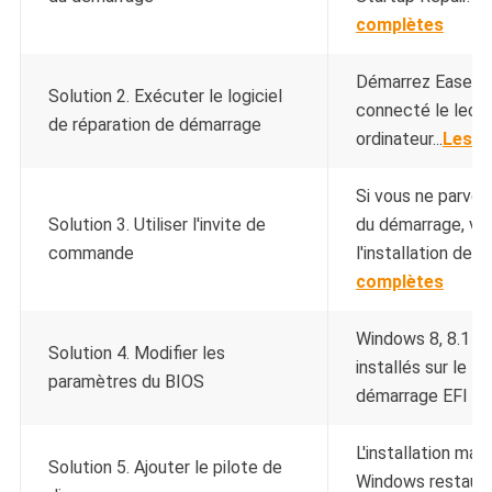
complètes
Démarrez EaseUS 
Solution 2. Exécuter le logiciel
connecté le lect
de réparation de démarrage
ordinateur...
Les é
Si vous ne parven
Solution 3. Utiliser l'invite de
du démarrage, vou
commande
l'installation de W
complètes
Windows 8, 8.1 et
Solution 4. Modifier les
installés sur le B
paramètres du BIOS
démarrage EFI et 
L'installation manu
Solution 5. Ajouter le pilote de
Windows restauré