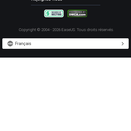




Copyright ©
2004 - 2026
EaseUS. Tous droits réservés.


Français