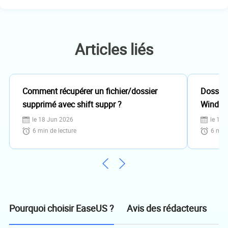
sauvegarde de données, elle aime aussi
faire des vidéos! Si vous avez des
propositions d'articles à elle soumettre,
vous pouvez lui contacter par Facebook
Articles liés
ou Twitter, à bientôt!…
Comment récupérer un fichier/dossier
Dossier
supprimé avec shift suppr ?
Window
restaur
le 18 Jun 2026
le 18 
6
min de lecture
6
min 
Avis des rédacteurs
Pourquoi choisir EaseUS ?