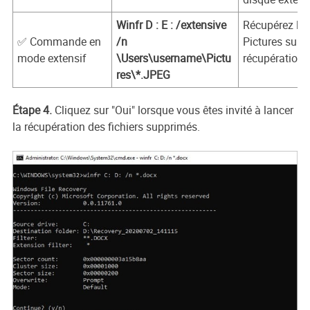
Winfr D : E : /extensive
Récupérez les
✅ Commande en
/n
Pictures sur l
mode extensif
\Users\username\Pictu
récupération s
res\*.JPEG
Étape 4.
Cliquez sur "Oui" lorsque vous êtes invité à lancer
la récupération des fichiers supprimés.