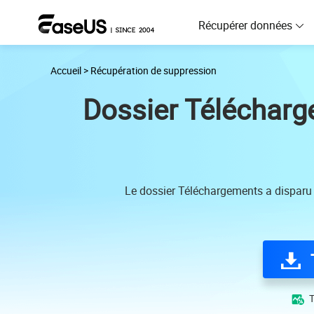
Récupérer données
Accueil
>
Récupération de suppression
D
R
Dossier Télécharg
D
R
M
Le dossier Téléchargements a disparu
R
P
R
F
R
T
