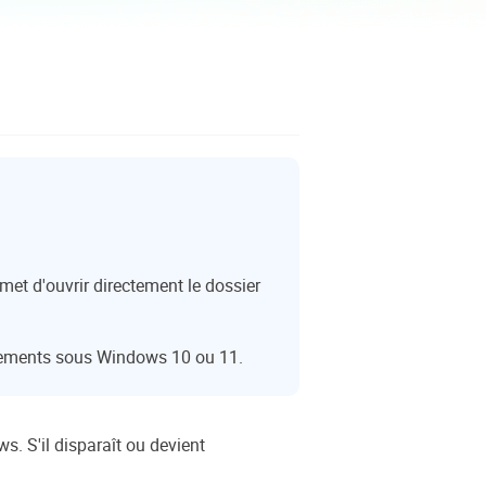
EaseUS VoiceWave
Changer de voix en temps réel
ent du système
t intelligent de Windows
Outils d'IA
Vocal Remover (Online)
Supprimer les voix en ligne gratuitement
ice
e marque blanche EaseUS Todo Backup
et d'ouvrir directement le dossier
argements sous Windows 10 ou 11.
. S'il disparaît ou devient