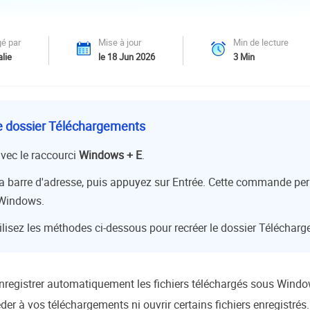
oduits de récupération
ata Recovery Services
Déploiem
é par
Mise à jour
Min de lecture
ervices experts de récupération de données
Déploiemen
lie
le 18 Jun 2026
3
Min
MSPs Service
xchange Recovery
estaurer&réparer le fichier EDB
MSP Serv
Service d
 le dossier Téléchargements
mail Recovery
écupérer des e-mails Outlook
avec le raccourci
Windows + E
.
S SQL Recovery
a barre d'adresse, puis appuyez sur Entrée. Cette commande perm
écupérer la base de données MS SQL
 Windows.
 utilisez les méthodes ci-dessous pour recréer le dossier Téléch
registrer automatiquement les fichiers téléchargés sous Windows
er à vos téléchargements ni ouvrir certains fichiers enregistrés.