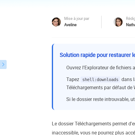
Autres pr
D
Mise à jour par
Rédig
S
Aveline
Natha
E
R
Solution rapide pour restaurer
E
R

Ouvrez l'Explorateur de fichiers 
M
Tapez
dans l
shell:downloads
R
Téléchargements par défaut de
Si le dossier reste introuvable,
Le dossier Téléchargements permet d'en
inaccessible, vous ne pourrez plus accéd