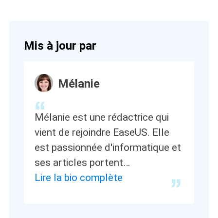
Mis à jour par
Mélanie
Mélanie est une rédactrice qui
vient de rejoindre EaseUS. Elle
est passionnée d'informatique et
ses articles portent
principalement sur la sauvegarde
Lire la bio complète
des données et le
partitionnement des disques.…