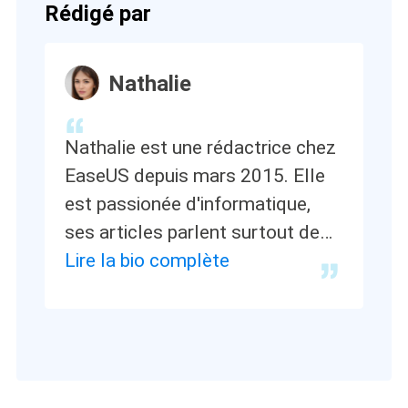
Rédigé par
Nathalie
Nathalie est une rédactrice chez
EaseUS depuis mars 2015. Elle
est passionée d'informatique,
ses articles parlent surtout de
récupération et de sauvegarde
Lire la bio complète
de données, elle aime aussi faire
des vidéos! Si vous avez des
propositions d'articles à elle
soumettre, vous pouvez lui
contacter par Facebook ou