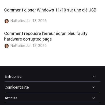
Comment cloner Windows 11/10 sur une clé USB
Nathalie/Jun 18, 2026
Comment résoudre l'erreur écran bleu faulty
hardware corrupted page
Nathalie/Jun 18, 2026
Entreprise
Confidentialité
À Propos
Articles
Avis & récompenses
Désinstaller