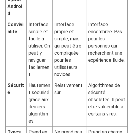
Androi
d
Convivi
Interface
Interface
Interface
alité
simple et
propre et
encombrée. Pas
facile à
simple, mais
pour les
utiliser. On
qui peut être
personnes qui
peut y
compliquée
recherchent une
naviguer
pour les
expérience fluide.
facilemen
utilisateurs
t.
novices.
Sécurit
Hautemen
Relativement
Algorithmes de
é
t sécurisé
sûr.
sécurité
grâce aux
obsolètes. Il peut
derniers
être vulnérable à
algorithm
certains virus.
es.
Types
Prend en
Ne prend pas
Prend en charge