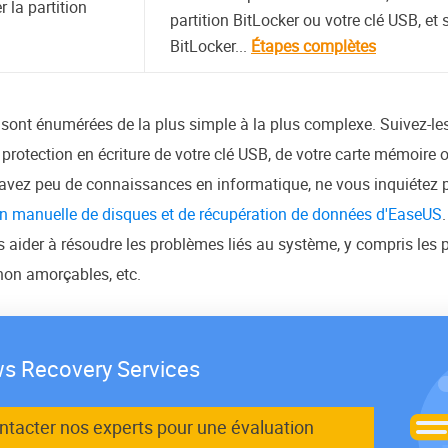
 la partition
partition BitLocker ou votre clé USB, et
BitLocker...
Étapes complètes
s sont énumérées de la plus simple à la plus complexe. Suivez-le
rotection en écriture de votre clé USB, de votre carte mémoire
s avez peu de connaissances en informatique, ne vous inquiétez 
on manuelle de disques et de récupération de données d'EaseUS
s aider à résoudre les problèmes liés au système, y compris les 
non amorçables, etc.
s Recovery Services
ontacter nos experts pour une évaluation