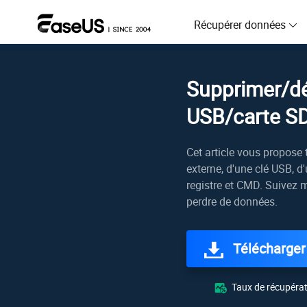
Récupérer données
D
Supprimer/dés
R
USB/carte S
D
R
Cet article vous propose 
externe, d'une clé USB, d
M
registre et CMD. Suivez m
R
perdre de données.
P
R
Télécharger
F
R
Taux de récupérat
