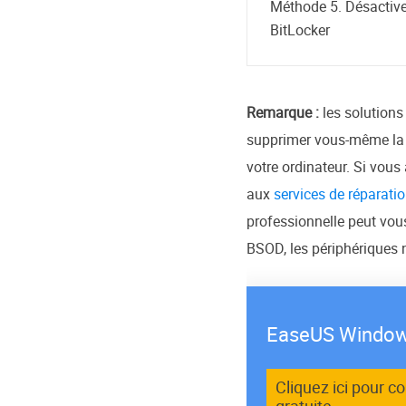
Méthode 5. Désactiver
BitLocker
Remarque :
les solution
supprimer vous-même la p
votre ordinateur. Si vou
aux
services de réparati
professionnelle peut vou
BSOD, les périphériques 
EaseUS Window
Cliquez ici pour c