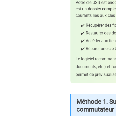
Votre clé USB est end
est un
dossier complet
courants liés aux clé
✔️ Récupérer des f
✔️ Restaurer des d
✔️ Accéder aux fic
✔️ Réparer une clé 
Le logiciel recommand
documents, etc.) et f
permet de prévisualise
Méthode 1. Sup
commutateur d