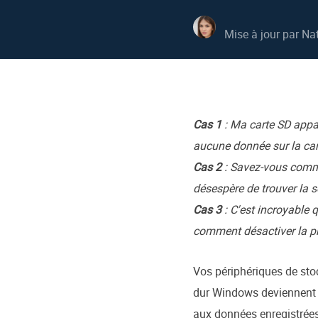
Autres pr
D
Mise à jour par
Nat
S
E
R
Cas 1
: Ma carte SD appa
E
R
aucune donnée sur la car
Cas 2
: Savez-vous comme
M
désespère de trouver la s
R
Cas 3
: C'est incroyable 
comment désactiver la pr
Vos périphériques de sto
dur Windows deviennent 
aux données enregistrées