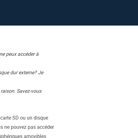
EaseUS VoiceWave
Changer de voix en temps réel
ent du système
t intelligent de Windows
Outils d'IA
Vocal Remover (Online)
Supprimer les voix en ligne gratuitement
ice
e marque blanche EaseUS Todo Backup
 ne peux accéder à
sque dur externe? Je
s raison. Savez-vous
 carte SD ou un disque
s ne pouvez pas accéder
riphériques amovibles