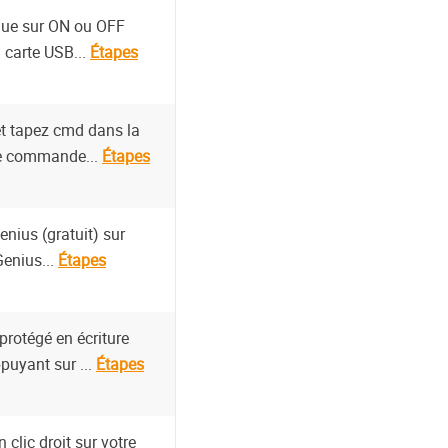
ique sur ON ou OFF
 carte USB...
Étapes
t tapez cmd dans la
 de commande...
Étapes
nius (gratuit) sur
enius...
Étapes
protégé en écriture
ppuyant sur ...
Étapes
n clic droit sur votre