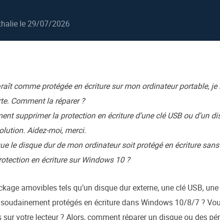
oduits de récupération
ata Recovery Services
Déploiem
halie
le 29/07/2026
ervices experts de récupération de données
Déploiemen
xchange Recovery
MSPs Service
estaurer&réparer le fichier EDB
MSP Serv
Service d
raît comme protégée en écriture sur mon ordinateur portable, je
mail Recovery
écupérer des e-mails Outlook
te. Comment la réparer ?
nt supprimer la protection en écriture d’une clé USB ou d’un di
S SQL Recovery
olution. Aidez-moi, merci.
écupérer la base de données MS SQL
que le disque dur de mon ordinateur soit protégé en écriture san
otection en écriture sur Windows 10 ?
ckage amovibles tels qu’un disque dur externe, une clé USB, une
soudainement protégés en écriture dans Windows 10/8/7 ? Vou
 sur votre lecteur ? Alors, comment réparer un disque ou des pé