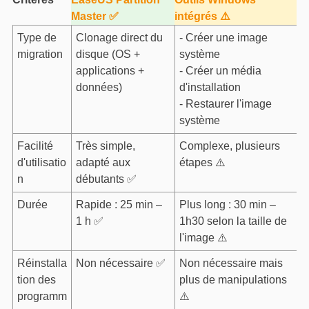
Master ✅
intégrés ⚠️
Type de
Clonage direct du
- Créer une image
migration
disque (OS +
système
applications +
- Créer un média
données)
d'installation
- Restaurer l'image
système
Facilité
Très simple,
Complexe, plusieurs
d'utilisatio
adapté aux
étapes ⚠️
n
débutants ✅
Durée
Rapide : 25 min –
Plus long : 30 min –
1 h ✅
1h30 selon la taille de
l'image ⚠️
Réinstalla
Non nécessaire ✅
Non nécessaire mais
tion des
plus de manipulations
programm
⚠️