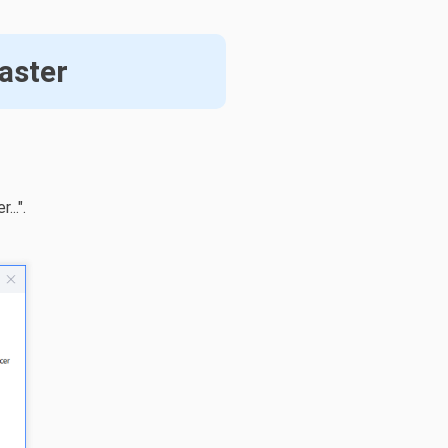
aster
..".