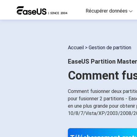
Récupérer données
D
R
Accueil
>
Gestion de partition
D
EaseUS Partition Maste
R
Comment fusi
M
R
Comment fusionner deux partitio
P
pour fusionner 2 partitions - Ea
R
en une plus grande pour obteni
10/8/7/Vista/XP/2003/2008/2
F
Ré