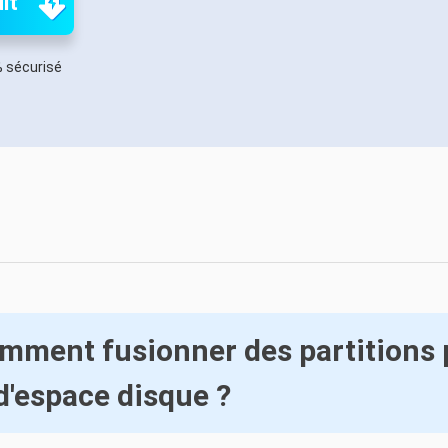
it
oduits de récupération
ata Recovery Services
Déploiem
ervices experts de récupération de données
Déploiemen
 sécurisé
xchange Recovery
MSPs Service
staurer&réparer le fichier EDB
MSP Ser
Service d
mail Recovery
écupérer des e-mails Outlook
S SQL Recovery
écupérer la base de données MS SQL
mment fusionner des partitions 
d'espace disque ?