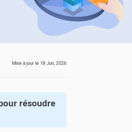
EaseUS VoiceWave
Changer de voix en temps réel
ent du système
t intelligent de Windows
Outils d'IA
Vocal Remover (Online)
Supprimer les voix en ligne gratuitement
vice
e marque blanche EaseUS Todo Backup
Mise à jour le 18 Jun, 2026
pour résoudre