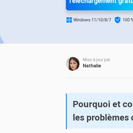
Téléchargement gratu
Autres pr
D

S

Windows 11/10/8/7
100 %
E
Re
E
Mise à jour par
R
Nathalie
M
R
Pourquoi et co
les problèmes 