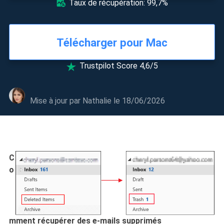
Taux de récupération: 99,7%

Télécharger pour Mac
Trustpilot Score 4,6/5

Mise à jour par
Nathalie
le 18/06/2026
C
o
mment récupérer des e-mails supprimés