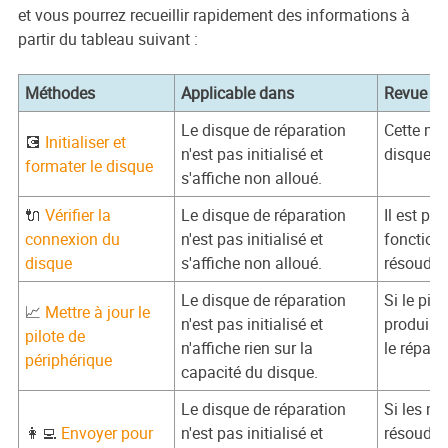
et vous pourrez recueillir rapidement des informations à
partir du tableau suivant :
Méthodes
Applicable dans
Revue de 
Le disque de réparation
Cette mét
💽
Initialiser et
n'est pas initialisé et
disque sa
formater le disque
s'affiche non alloué.
🔌
Vérifier la
Le disque de réparation
Il est po
connexion du
n'est pas initialisé et
fonction
disque
s'affiche non alloué.
résoudre
Le disque de réparation
Si le pil
📈
Mettre à jour le
n'est pas initialisé et
produire.
pilote de
n'affiche rien sur la
le réparer
périphérique
capacité du disque.
Le disque de réparation
Si les m
👩‍💻
Envoyer pour
n'est pas initialisé et
résoudre 