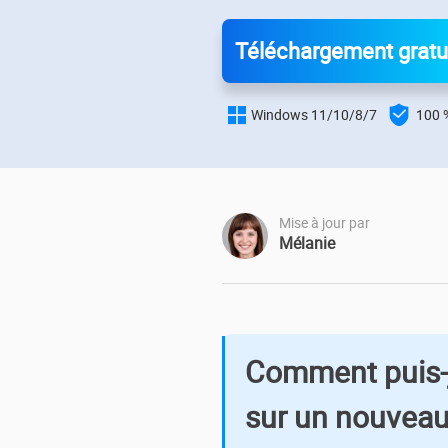
Autres pr
D
Téléchargement gratu
S

E
Windows 11/10/8/7
100 %

R
E
R
Mise à jour par
Mélanie
M
R
Comment puis-j
sur un nouvea