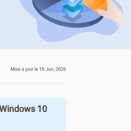
EaseUS VoiceWave
Changer de voix en temps réel
ent du système
t intelligent de Windows
Outils d'IA
Vocal Remover (Online)
Supprimer les voix en ligne gratuitement
ice
e marque blanche EaseUS Todo Backup
Mise à jour le 18 Jun, 2026
e Windows 10