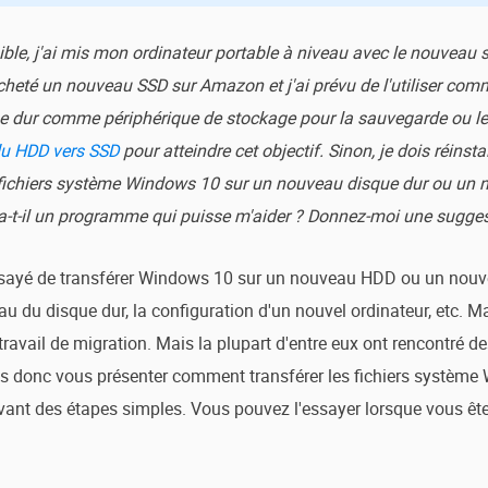
le, j'ai mis mon ordinateur portable à niveau avec le nouveau 
 acheté un nouveau SSD sur Amazon et j'ai prévu de l'utiliser c
ue dur comme périphérique de stockage pour la sauvegarde ou le 
du HDD vers SSD
pour atteindre cet objectif. Sinon, je dois réinst
 fichiers système Windows 10 sur un nouveau disque dur ou un n
Y a-t-il un programme qui puisse m'aider ? Donnez-moi une sugges
ssayé de transférer Windows 10 sur un nouveau HDD ou un nouv
au du disque dur, la configuration d'un nouvel ordinateur, etc. Ma
 travail de migration. Mais la plupart d'entre eux ont rencontré des
ons donc vous présenter comment transférer les fichiers systèm
t des étapes simples. Vous pouvez l'essayer lorsque vous êtes