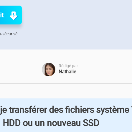
oduits de récupération
ata Recovery Services
Déploiem
it
ervices experts de récupération de données
Déploiemen
MSPs Service
xchange Recovery
 sécurisé
estaurer&réparer le fichier EDB
MSP Serv
Service d
mail Recovery
écupérer des e-mails Outlook
Rédigé par
Nathalie
S SQL Recovery
écupérer la base de données MS SQL
e transférer des fichiers systèm
u HDD ou un nouveau SSD