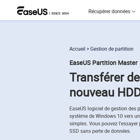
Récupérer données
D
R
Accueil
>
Gestion de partition
D
EaseUS Partition Master
R
Transférer d
M
R
nouveau HDD
P
R
EaseUS logiciel de gestion des p
système de Windows 10 vers u
F
simples. Vous pouvez l'essaye
R
SSD sans perte de données.