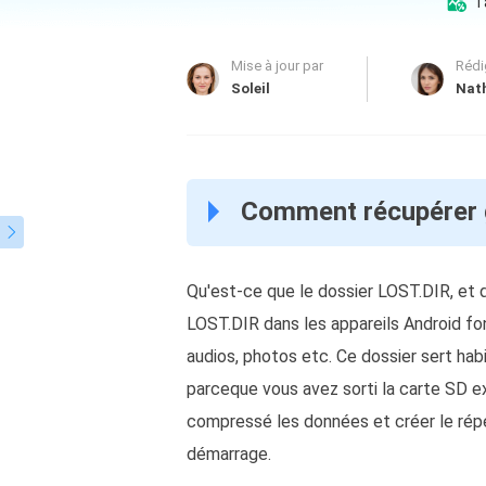
Ta

Autres pr
D
Mise à jour par
Rédi
Se
Soleil
Nath
E
Re
E
Comment récupérer g
R

M
Qu'est-ce que le dossier LOST.DIR, et q
R
LOST.DIR dans les appareils Android f
audios, photos etc. Ce dossier sert hab
parceque vous avez sorti la carte SD ex
compressé les données et créer le réper
démarrage.