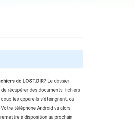
5
EaseUS VoiceWave
Changer de voix en temps réel
ent du système
t intelligent de Windows
Outils d'IA
Vocal Remover (Online)
Supprimer les voix en ligne gratuitement
vice
e marque blanche EaseUS Todo Backup
ichiers de LOST.DIR
? Le dossier
 de récupérer des documents, fichiers
 coup les appareils s'éteingnent, ou
. Votre téléphone Android va alors
 remettre à disposition au prochain