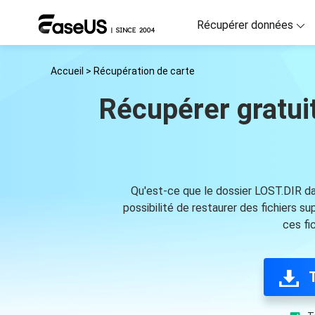
Récupérer données
Accueil
>
Récupération de carte
D
R
Récupérer gratui
D
R
M
R
Qu'est-ce que le dossier LOST.DIR dan
possibilité de restaurer des fichiers s
ces fi
P
R
F
Ré