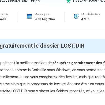
ux de récupération: 99,7%
Trustpilot Score 4,6/

oduits de récupération
ata Recovery Services
Déploiem
gé par
Mise à jour
Min de lecture
rvices experts de récupération de données
Déploiemen
alie
le 03 Aug 2026
4
Min
MSPs Service
xchange Recovery
staurer&réparer le fichier EDB
MSP Ser
Service d
mail Recovery
ratuitement le dossier LOST.DIR
écupérer des e-mails Outlook
S SQL Recovery
uelle est la meilleur manière de
écupérer la base de données MS SQL
récupérer gratuitement des f
onctionne comme la Corbeille sous Windows, en vous permettant
ituellement quand vous enregistrez des fichiers, mais que tout à
terne alors que le processus de lecture-écriture était en cours
toire LOST.DIR pour y placer les fichiers impactés, et vous les