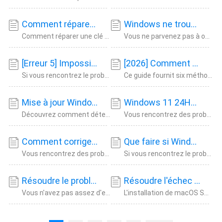
Comment réparer un disque brut sans formater ni perdre de données
Windows ne trouve pas les paramètres MS : comment corriger l'erreur du système de fichiers
Comment réparer une clé USB RAW sans format et récupérer ses données ? Vous ne pouvez pas
Vous ne parvenez pas à ouvrir les paramètres Windows à l'aide du raccourci ms-settings ? S
[Erreur 5] Impossible d'exécuter les fichiers dans le répertoire temporaire | Comment résoudre le problème
[2026] Comment réparer l'échec de l'installation de Windows 10
Si vous rencontrez le problème Impossible d'exécuter le fichier dans le répertoire tempora
Ce guide fournit six méthodes pratiques pour corriger l'erreur d'échec de l'installation d
Mise à jour Windows 11 24h2 : configuration système/matériel/processeur/LSTC requise
Windows 11 24H2 active BitLocker par défaut – Comment le désactiver
Découvrez comment déterminer si votre PC répond à la configuration système requise pour Wi
Vous rencontrez des problèmes pour désactiver BitLocker, car Windows 11 24H2 active BitLoc
Comment corriger l'erreur de blocage de la mise à jour 24H2 de Windows 11 ✔️
Que faire si Windows 11 24H2 ne s'installe pas sur un PC 🔥
Vous rencontrez des problèmes de blocage de la mise à jour Windows 11 24H2 ? Découvrez com
Si vous rencontrez le problème « Échec de l'installation de Windows 11 24H2 », vous êtes a
Résoudre le problème d'espace insuffisant pour installer macOS Sequoia rapidement et en toute sécurité
Résoudre l'échec de l'installation de macOS Sequoia de manière simple et sûre
Vous n'avez pas assez d'espace pour installer macOS Sequoia sur votre macOS ? Certaines as
L'installation de macOS Sequoia a échoué ? Découvrez des solutions simples et sûres pour r