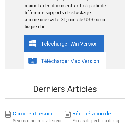
courriels, des documents, etc à partir de
différents supports de stockage
comme une carte SD, une clé USB ou un
disque dur.
Télécharger Win Version
Télécharger Mac Version
Derniers Articles
Comment résoudre l'erreur de volume d'un fichier modifié en externe
Récupération de données sur disque dur externe : comment récupérer des fichiers perdus en toute sécurité
Si vous rencontrez l'erreur « le volume d'un fichier modifié en externe », ce guide vous f
En cas de perte ou de suppression de fichiers sur un disque dur externe, vous pouvez les r