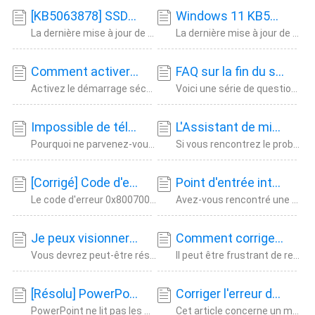
[KB5063878] SSD/HDD non reconnu après la mise à jour de Windows 11
Windows 11 KB5063878 provoquerait plusieurs pannes de SSD
La dernière mise à jour de sécurité KB5063878 de Windows 11 24H2 a récemment été signalée
La dernière mise à jour de sécurité KB5063878 de Windows 11 peut provoquer des pannes de S
Comment activer le démarrage sécurisé et exécuter Battlefield 6 | Prouvé
FAQ sur la fin du support de Windows 10 - Mise à jour mensuelle - 202608
Activez le démarrage sécurisé pour jouer à Battlefield 6 en douceur sur Windows 11. Découv
Voici une série de questions sur la fin du support de Windows 10. Nous souhaitons vous don
Impossible de télécharger le fichier ISO de Windows 11 ? Pourquoi et comment résoudre le problème ?
L'Assistant de mise à jour de Windows 10 est bloqué à 99 % ! 9 façons de résoudre ce problème
Pourquoi ne parvenez-vous pas à télécharger le fichier ISO de Windows 11 ? Comment corrige
Si vous rencontrez le problème du blocage de votre assistant de mise à jour Windows 10 à 9
[Corrigé] Code d'erreur 0x80070005 sur Windows Update, la restauration du système ou le Microsoft Store
Point d'entrée introuvable ? Résolvez-le dans Windows 10/11 dès maintenant
Le code d'erreur 0x80070005 signifie accès refusé et cela se produit généralement en raiso
Avez-vous rencontré une erreur de point d'entrée introuvable sur votre PC ? Continuez à li
Je peux visionner des vidéos sur ma carte SD sur l'appareil photo, mais pas sur le PC | 2026
Comment corriger l'erreur de copie Windows 0x8007045d dans Windows 10/11
Vous devrez peut-être résoudre le problème si vous ne pouvez pas visionner les vidéos de v
Il peut être frustrant de rencontrer l'erreur de copie Windows 0x8007045d dans Windows 10
[Résolu] PowerPoint ne lit pas l'audio ou la vidéo sur Windows 10
Corriger l'erreur de compilation dans le module caché de 4 manières
PowerPoint ne lit pas les médias est une erreur courante qui peut se produire pour diverse
Cet article concerne un message d'erreur que les utilisateurs peuvent recevoir lorsqu'ils