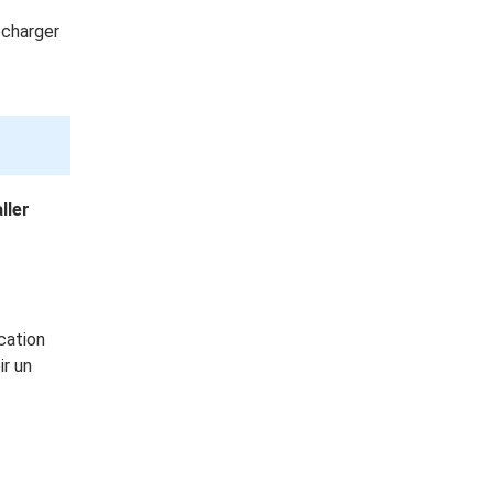
écharger
ller
ication
ir un