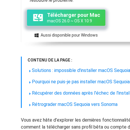
résoudre le problème.
Autres pr
D
Télécharger pour Mac
S
macOS 26.0 ~ OS X 10.9
E
Aussi disponible pour Windows

Re
E
R
CONTENU DE LA PAGE :
Solutions : impossible d'installer macOS Sequoi
M
R
Pourquoi ne puis-je pas installer macOS Sequoia
Récupérer des données après l'échec de l'insta
Rétrograder macOS Sequoia vers Sonoma
Vous avez hâte d’explorer les dernières fonctionnali
comment la télécharger sans profil bêta ou compte 