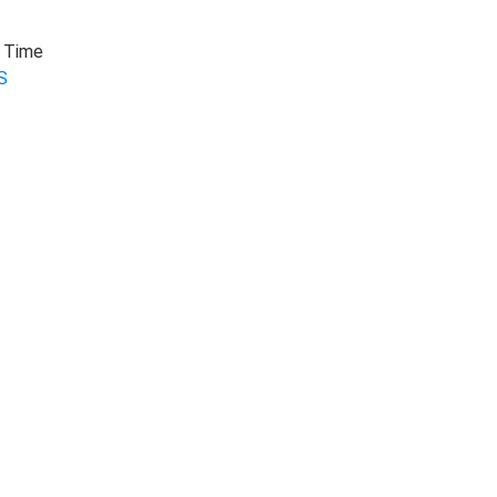
z Time
S