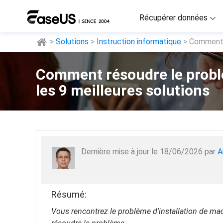
Récupérer données
>
Solutions
>
Instruction informatique
> Comment r
D
R
Comment résoudre le problè
les 9 meilleures solutions
D
R
M
R
Dernière mise à jour le 18/06/2026 par
A
P
R
F
Résumé:
Ré
Vous rencontrez le problème d'installation de mac