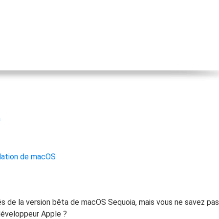
oduits de récupération
ata Recovery Services
Déploiem
ervices experts de récupération de données
Déploiemen
xchange Recovery
MSPs Service
staurer&réparer le fichier EDB
MSP Ser
Service d
mail Recovery
écupérer des e-mails Outlook
a
S SQL Recovery
écupérer la base de données MS SQL
llation de macOS
tés de la version bêta de macOS Sequoia, mais vous ne savez pas
développeur Apple ?