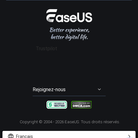
Revendeur
Politique de confidentialité
Avis logiciel récupération données
Data Recovery Wizard Pro
Affiliation
Contrat de licence
Gestion de partition
Data Recovery Wizard for Mac Pro
Mon compte
Conditions générales
Sauvegarde & Restauration
Partition Master Pro
Remise aux étudiants
Cloner disque dur
Disk Copy
Trustpilot
Transfert entre PCs
Todo PCTrans Pro
Enregistrement d'écran
RecExperts
Video Downloader
EaseUS Video Downloader
Rejoignez-nous




Copyright ©
2004 - 2026
EaseUS. Tous droits réservés.


Français