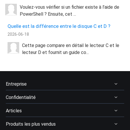
Voulez-vous vérifier si un fichier existe à l’aide de
PowerShell ? Ensuite, cet ...
Quelle est la différence entre le disque C et D ?
2026-06-18
Cette page compare en détail le lecteur C et le
lecteur D et fournit un guide co...
Entreprise
Confidentialité
À Propos
Articles
Avis & récompenses
Désinstaller
Contactez EaseUS
Produits les plus vendus
Politique de remboursement
Récupération des données