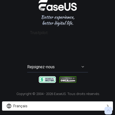
Data Recovery Wizard Pro
Affiliation
Contrat de licence
Gestion de partition
Data Recovery Wizard for Mac Pro
Mon compte
Conditions générales
Sauvegarde & Restauration
Partition Master Pro
Remise aux étudiants
Cloner disque dur
Disk Copy
Trustpilot
Transfert entre PCs
Todo PCTrans Pro
Enregistrement d'écran
RecExperts
Video Downloader
EaseUS Video Downloader
Rejoignez-nous




Copyright ©
2004 - 2026
EaseUS. Tous droits réservés.


Français
