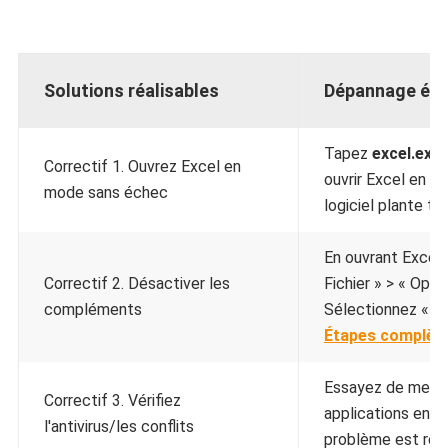
Solutions réalisables
Dépannage éta
Tapez
excel.exe 
Correctif 1. Ouvrez Excel en
ouvrir Excel en mo
mode sans échec
logiciel plante tou
En ouvrant Excel 
Correctif 2. Désactiver les
Fichier » > « Opt
compléments
Sélectionnez « CO
Étapes complèt
Essayez de mettre 
Correctif 3. Vérifiez
applications en co
l'antivirus/les conflits
problème est réso