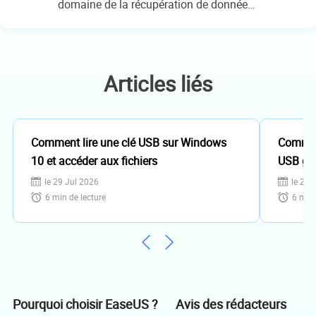
domaine de la récupération de données,
de la gestion de partition, de la
sauvegarde de données.…
Articles liés
Comment lire une clé USB sur Windows
Comment
10 et accéder aux fichiers
USB gra
le 29 Jul 2026
le 29 
6
min de lecture
6
min 
Avis des rédacteurs
Pourquoi choisir EaseUS ?