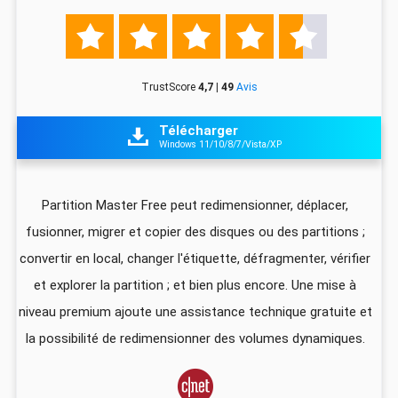





TrustScore
4,7 | 49
Avis
Télécharger

Windows 11/10/8/7/Vista/XP
z
Partition Master Free peut redimensionner, déplacer,
I
fusionner, migrer et copier des disques ou des partitions ;
ali
convertir en local, changer l'étiquette, défragmenter, vérifier
pa
que
et explorer la partition ; et bien plus encore. Une mise à
foi
niveau premium ajoute une assistance technique gratuite et
US
la possibilité de redimensionner des volumes dynamiques.
d
vec
