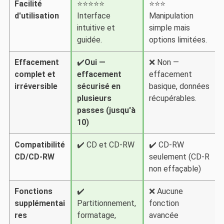
Facilité
⭐⭐⭐⭐⭐
⭐⭐⭐
d'utilisation
Interface
Manipulation
intuitive et
simple mais
guidée.
options limitées.
Effacement
✔️
Oui —
❌ Non —
complet et
effacement
effacement
irréversible
sécurisé en
basique, données
plusieurs
récupérables.
passes (jusqu'à
10)
Compatibilité
✔️ CD et CD-RW
✔️ CD-RW
CD/CD-RW
seulement (CD-R
non effaçable)
Fonctions
✔️
❌ Aucune
supplémentai
Partitionnement,
fonction
res
formatage,
avancée