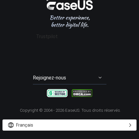
Affiliation
Contrat de licence
Gestion de partition
Data Recovery Wizard for Mac Pro
Mon compte
Conditions générales
Sauvegarde & Restauration
Partition Master Pro
Remise aux étudiants
Cloner disque dur
Disk Copy
Trustpilot
Transfert entre PCs
Todo PCTrans Pro
Enregistrement d'écran
RecExperts
Video Downloader
EaseUS Video Downloader
Rejoignez-nous




Copyright ©
2004 - 2026
EaseUS. Tous droits réservés.


Français