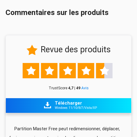
Commentaires sur les produits
Revue des produits






TrustScore
4,7 | 49
Avis
Télécharger

Windows 11/10/8/7/Vista/XP
z
Partition Master Free peut redimensionner, déplacer,
I