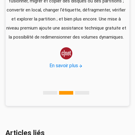
fusionner, migrer et copier des disques ou des partitions ;
ali
convertir en local, changer l'étiquette, défragmenter, vérifier
pa
que
et explorer la partition ; et bien plus encore. Une mise à
foi
niveau premium ajoute une assistance technique gratuite et
US
la possibilité de redimensionner des volumes dynamiques.
d
vec

En savoir plus
Articles liés