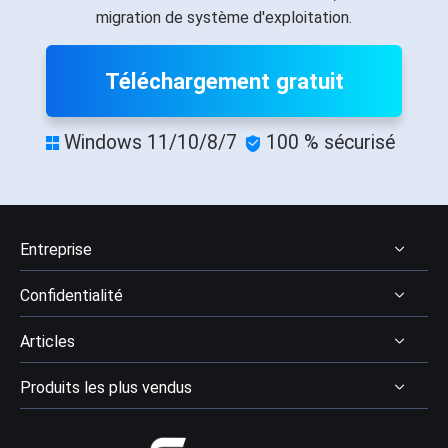
migration de système d'exploitation.
Téléchargement gratuit
Windows 11/10/8/7
100 % sécurisé


Entreprise
Confidentialité
À Propos
Articles
Avis & récompenses
Désinstaller
Contactez EaseUS
Produits les plus vendus
Politique de remboursement
Récupération des données
Revendeur
Politique de confidentialité
Avis logiciel récupération données
Data Recovery Wizard Pro