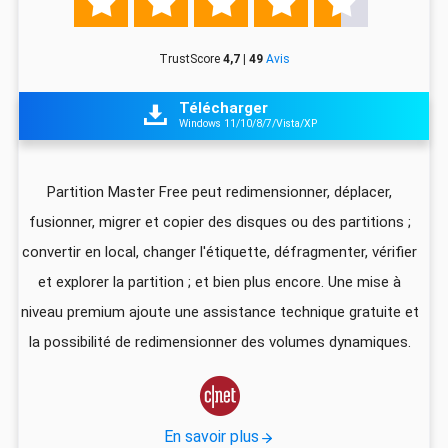





TrustScore
4,7 | 49
Avis
Télécharger

Windows 11/10/8/7/Vista/XP
z
Partition Master Free peut redimensionner, déplacer,
I
fusionner, migrer et copier des disques ou des partitions ;
ali
convertir en local, changer l'étiquette, défragmenter, vérifier
pa
que
et explorer la partition ; et bien plus encore. Une mise à
foi
niveau premium ajoute une assistance technique gratuite et
US
la possibilité de redimensionner des volumes dynamiques.
d
vec

En savoir plus