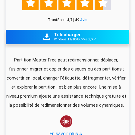





TrustScore
4,7 | 49
Avis
Télécharger

Windows 11/10/8/7/Vista/XP
z
Partition Master Free peut redimensionner, déplacer,
I
fusionner, migrer et copier des disques ou des partitions ;
ali
convertir en local, changer l'étiquette, défragmenter, vérifier
pa
que
et explorer la partition ; et bien plus encore. Une mise à
foi
niveau premium ajoute une assistance technique gratuite et
US
la possibilité de redimensionner des volumes dynamiques.
d
vec

En savoir plus