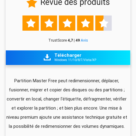
Revue des produits






TrustScore
4,7 | 49
Avis
Télécharger

Windows 11/10/8/7/Vista/XP
z
Partition Master Free peut redimensionner, déplacer,
I
fusionner, migrer et copier des disques ou des partitions ;
ali
convertir en local, changer l'étiquette, défragmenter, vérifier
pa
que
et explorer la partition ; et bien plus encore. Une mise à
foi
niveau premium ajoute une assistance technique gratuite et
US
la possibilité de redimensionner des volumes dynamiques.
d
vec