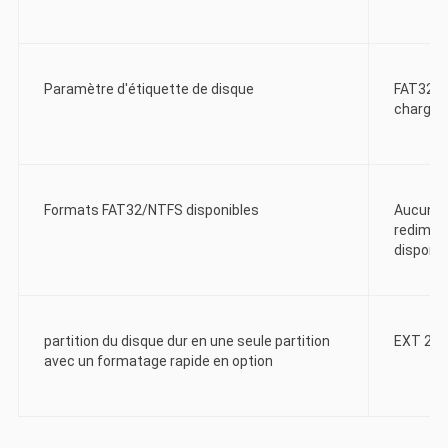
Paramètre d'étiquette de disque
FAT32 au
charge
Formats FAT32/NTFS disponibles
Aucune f
redimens
disponib
partition du disque dur en une seule partition
EXT 2/3/
avec un formatage rapide en option