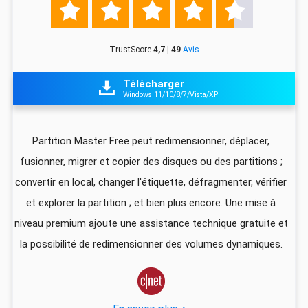





TrustScore
4,7 | 49
Avis
Télécharger

Windows 11/10/8/7/Vista/XP
z
Partition Master Free peut redimensionner, déplacer,
I
fusionner, migrer et copier des disques ou des partitions ;
ali
convertir en local, changer l'étiquette, défragmenter, vérifier
pa
que
et explorer la partition ; et bien plus encore. Une mise à
foi
niveau premium ajoute une assistance technique gratuite et
US
la possibilité de redimensionner des volumes dynamiques.
d
vec
