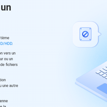
 un
ystème
SSD/HDD
.
on vers un
ur ou un
de fichiers
tion
u une autre
ienne
e la