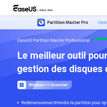
Partition Master Pro
Carac
EaseUS Partition Master Professional
Le meilleur outil pour
gestion des disques 
Windows 11 Essentiel
Redimensionner/étendre la partition pour opti