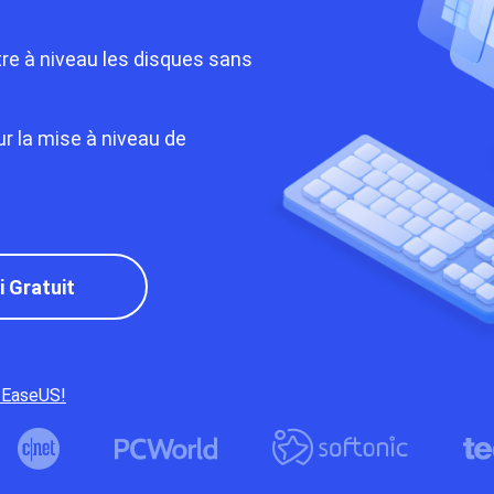
tre à niveau les disques sans
r la mise à niveau de
i Gratuit
c EaseUS!


