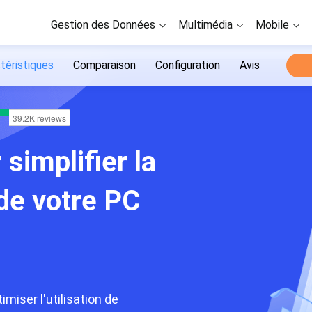
Gestion des Données
Multimédia
Mobile
téristiques
Comparaison
Configuration
Avis
 simplifier la
de votre PC
miser l'utilisation de