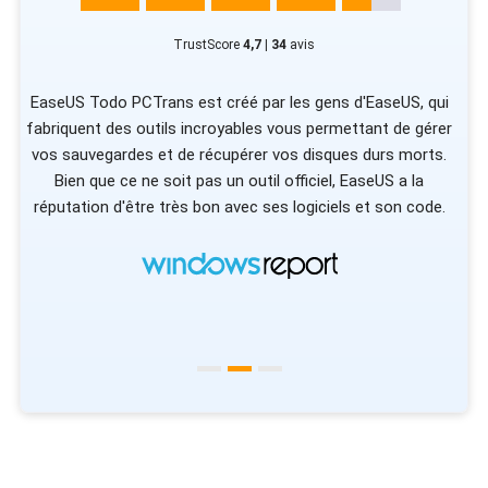
TrustScore
4,7 | 34
avis
le
EaseUS Todo PCTrans est créé par les gens d'EaseUS, qui
fabriquent des outils incroyables vous permettant de gérer
c
u
vos sauvegardes et de récupérer vos disques durs morts.
s
 à
Bien que ce ne soit pas un outil officiel, EaseUS a la
vo
réputation d'être très bon avec ses logiciels et son code.
vot