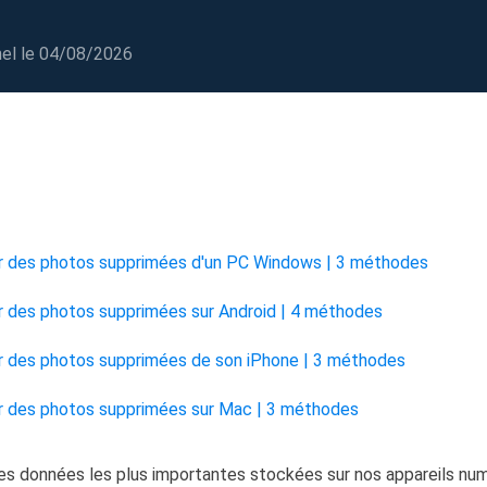
oduits de récupération
ata Recovery Services
Déploiem
nel
le 04/08/2026
ervices experts de récupération de données
Déploiemen
xchange Recovery
MSPs Service
staurer&réparer le fichier EDB
MSP Ser
Service d
mail Recovery
:
écupérer des e-mails Outlook
 des photos supprimées d'un PC Windows | 3 méthodes
S SQL Recovery
écupérer la base de données MS SQL
des photos supprimées sur Android | 4 méthodes
 des photos supprimées de son iPhone | 3 méthodes
 des photos supprimées sur Mac | 3 méthodes
es données les plus importantes stockées sur nos appareils num