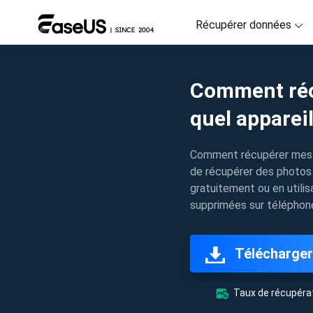
Récupérer données
D
Comment réc
R
quel apparei
D
R
Comment récupérer mes p
de récupérer des photos 
M
gratuitement ou en utili
R
supprimées sur téléphone
P
R
Télécharger
F
Ré
Taux de récupérat
