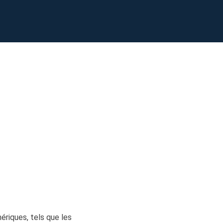
EaseUS VoiceWave
Changer de voix en temps réel
ent du système
t intelligent de Windows
Outils d'IA
Vocal Remover (Online)
Supprimer les voix en ligne gratuitement
vice
e marque blanche EaseUS Todo Backup
ériques, tels que les