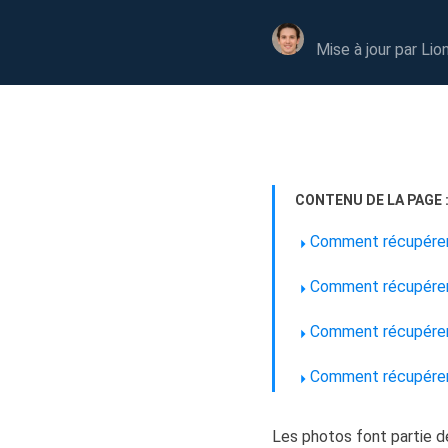
Autres pr
D
Mise à jour par
Lio
S
E
Re
E
CONTENU DE LA PAGE 
R
Comment récupérer
M
R
Comment récupérer 
Comment récupérer
Comment récupérer
Les photos font partie d