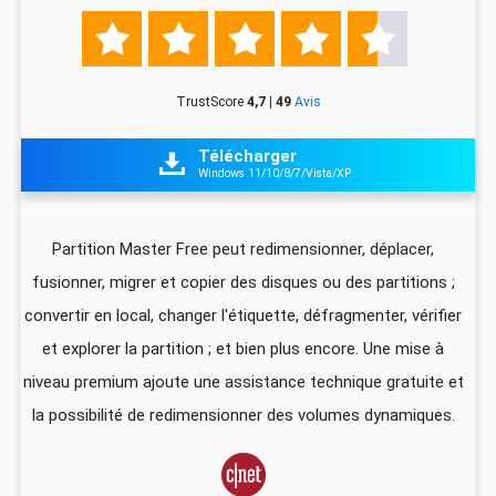





TrustScore
4,7 | 49
Avis
Télécharger

Windows 11/10/8/7/Vista/XP
z
Partition Master Free peut redimensionner, déplacer,
I
fusionner, migrer et copier des disques ou des partitions ;
ali
convertir en local, changer l'étiquette, défragmenter, vérifier
pa
que
et explorer la partition ; et bien plus encore. Une mise à
foi
niveau premium ajoute une assistance technique gratuite et
US
la possibilité de redimensionner des volumes dynamiques.
d
vec
