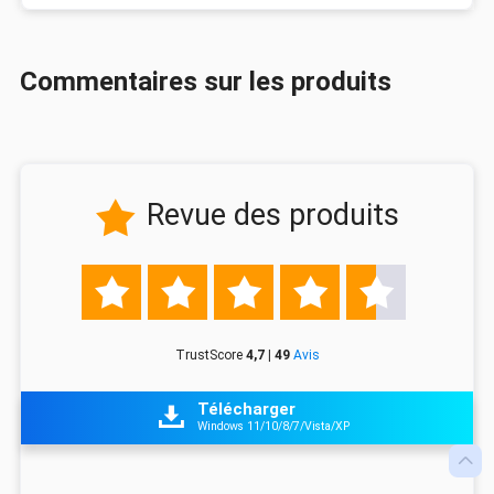
Commentaires sur les produits
Revue des produits






TrustScore
4,7 | 49
Avis
Télécharger

Windows 11/10/8/7/Vista/XP
