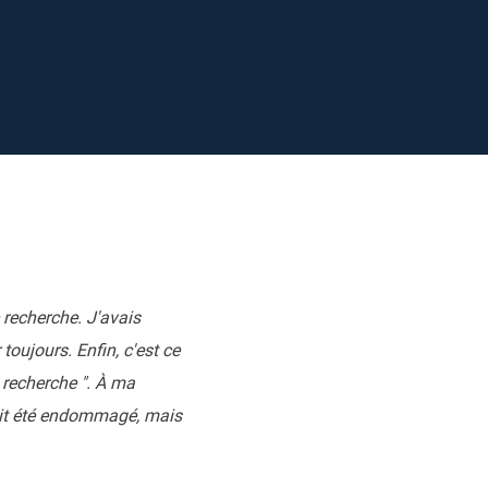
EaseUS VoiceWave
Changer de voix en temps réel
ent du système
t intelligent de Windows
Outils d'IA
Vocal Remover (Online)
Supprimer les voix en ligne gratuitement
ice
e marque blanche EaseUS Todo Backup
 recherche. J'avais
oujours. Enfin, c'est ce
e recherche ". À ma
 avait été endommagé, mais