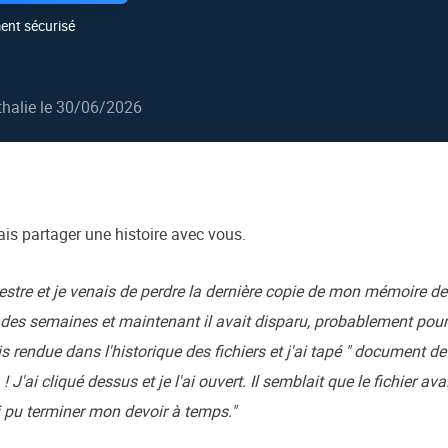
oduits de récupération
ent sécurisé
ata Recovery Services
Déploiem
ervices experts de récupération de données
Déploiemen
halie
le 30/06/2026
MSPs Service
xchange Recovery
estaurer&réparer le fichier EDB
MSP Serv
Service d
mail Recovery
écupérer des e-mails Outlook
is partager une histoire avec vous.
S SQL Recovery
écupérer la base de données MS SQL
estre et je venais de perdre la dernière copie de mon mémoire de
des semaines et maintenant il avait disparu, probablement pour t
s rendue dans l'historique des fichiers et j'ai tapé " document d
là ! J'ai cliqué dessus et je l'ai ouvert. Il semblait que le fichier
ai pu terminer mon devoir à temps."