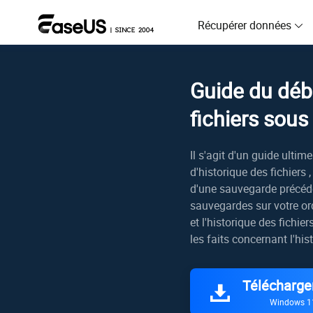
Récupérer données
D
Guide du débu
R
fichiers sou
D
R
Il s'agit d'un guide ultim
d'historique des fichiers 
M
d'une sauvegarde précéde
R
sauvegardes sur votre ord
et l'historique des fichi
P
R
les faits concernant l'hi
F
Télécharge
R
Windows 1