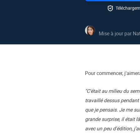
Autres pr

Téléchargem
D
S
Mise à jour par
Nat
E
R
E
R
Pour commencer, j'aimera
M
R
"C'était au milieu du sem
travaillé dessus pendant 
que je pensais. Je me sui
grande surprise, il était 
avec un peu d'édition, j'