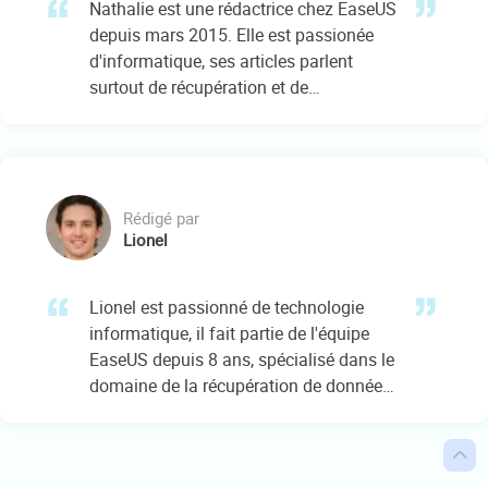
Nathalie est une rédactrice chez EaseUS
depuis mars 2015. Elle est passionée
d'informatique, ses articles parlent
surtout de récupération et de
sauvegarde de données, elle aime aussi
faire des vidéos! Si vous avez des
propositions d'articles à elle soumettre,
vous pouvez lui contacter par Facebook
ou Twitter, à bientôt!…
Rédigé par
Lionel
Lionel est passionné de technologie
informatique, il fait partie de l'équipe
EaseUS depuis 8 ans, spécialisé dans le
domaine de la récupération de données,
de la gestion de partition, de la
sauvegarde de données.…
