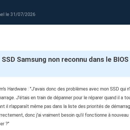
oduits de récupération
ata Recovery Services
Déploiem
nel
le 31/07/2026
rvices experts de récupération de données
Déploiemen
MSPs Service
xchange Recovery
staurer&réparer le fichier EDB
MSP Ser
Service d
mail Recovery
 SSD Samsung non reconnu dans le BIOS
écupérer des e-mails Outlook
S SQL Recovery
écupérer la base de données MS SQL
Tom's Hardware : "J'avais donc des problèmes avec mon SSD qui n'
marrage. J'étais en train de dépanner pour le réparer quand il a 
nant il n'apparaît même pas dans la liste des priorités de démarrag
ctement, donc j'ai vraiment besoin qu'il fonctionne à nouveau si
er ?"