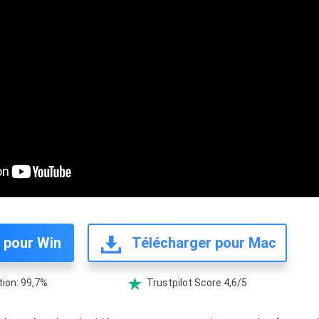
 pour Win
Télécharger pour Mac
ion: 99,7%
Trustpilot Score 4,6/5
