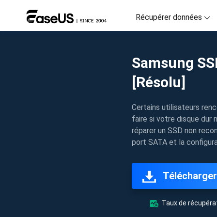
Récupérer données
D
Samsung SSD
R
[Résolu]
D
R
Certains utilisateurs re
faire si votre disque du
M
réparer un SSD non recon
R
port SATA et la configur
P
R
Télécharger
F
Ré
Taux de récupérat
