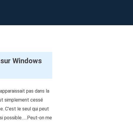
EaseUS VoiceWave
Changer de voix en temps réel
ent du système
t intelligent de Windows
Outils d'IA
Vocal Remover (Online)
Supprimer les voix en ligne gratuitement
vice
e marque blanche EaseUS Todo Backup
 sur Windows
apparaissait pas dans la
tout simplement cessé
e. C'est le seul qui peut
 possible......Peut-on me