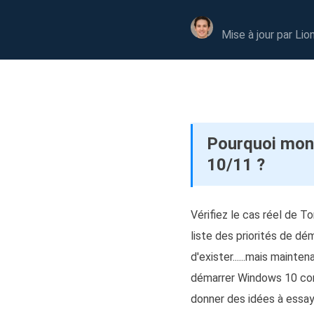
Autres pr
D
Mise à jour par
Lio
Se
E
Re
E
Pourquoi mon
R
10/11 ?
M
R
Vérifiez le cas réel de 
liste des priorités de dé
d'exister......mais mainte
démarrer Windows 10 corre
donner des idées à essay