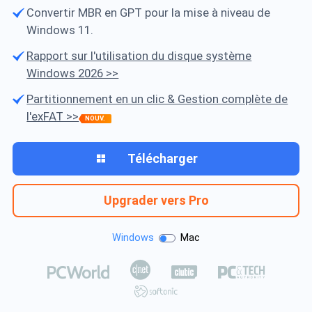
Convertir MBR en GPT pour la mise à niveau de
Windows 11.
Rapport sur l'utilisation du disque système
Windows 2026 >>
Partitionnement en un clic & Gestion complète de
l'exFAT >>
NOUV.
Télécharger

Upgrader vers Pro
Windows
Mac




